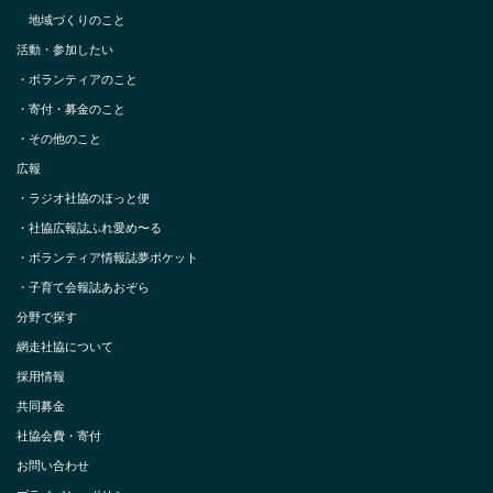
地域づくりのこと
活動・参加したい
・
ボランティアのこと
・
寄付・募金のこと
・
その他のこと
広報
・
ラジオ社協のほっと便
・
社協広報誌ふれ愛め〜る
・
ボランティア情報誌夢ポケット
・
子育て会報誌あおぞら
分野で探す
網走社協について
採用情報
共同募金
社協会費・寄付
お問い合わせ