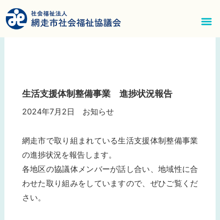
内
容
を
メ
ス
ニ
キ
ッ
ュ
プ
生活支援体制整備事業 進捗状況報告
ー
2024年7月2日
お知らせ
網走市で取り組まれている生活支援体制整備事業
の進捗状況を報告します。
各地区の協議体メンバーが話し合い、地域性に合
わせた取り組みをしていますので、ぜひご覧くだ
さい。