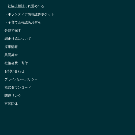
・
社協広報誌ふれ愛め〜る
・
ボランティア情報誌夢ポケット
・
子育て会報誌あおぞら
分野で探す
網走社協について
採用情報
共同募金
社協会費・寄付
お問い合わせ
プライバシーポリシー
様式ダウンロード
関連リンク
市民団体