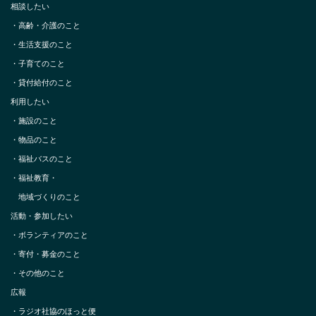
相談したい
・
高齢・介護のこと
・
生活支援のこと
・
子育てのこと
・
貸付給付のこと
利用したい
・
施設のこと
・
物品のこと
・
福祉バスのこと
・
福祉教育・
地域づくりのこと
活動・参加したい
・
ボランティアのこと
・
寄付・募金のこと
・
その他のこと
広報
・
ラジオ社協のほっと便