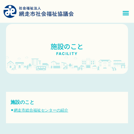
内
容
を
メ
ス
ニ
キ
施設のこと
ッ
ュ
FACILITY
プ
ー
施設のこと
⚫︎
網走市総合福祉センターの紹介