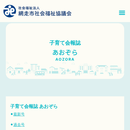
内
容
を
メ
ス
ニ
キ
子育て会報誌
ッ
ュ
あおぞら
プ
ー
AOZORA
子育て会報誌 あおぞら
⚫︎
最新号
⚫︎
過去号