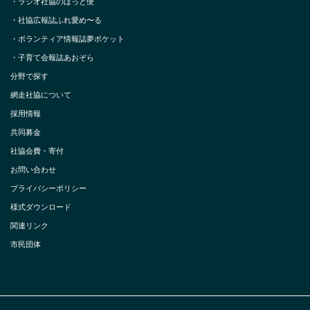
・
ラジオ社協のほっと便
・
社協広報誌ふれ愛め〜る
・
ボランティア情報誌夢ポケット
・
子育て会報誌あおぞら
分野で探す
網走社協について
採用情報
共同募金
社協会費・寄付
お問い合わせ
プライバシーポリシー
様式ダウンロード
関連リンク
市民団体