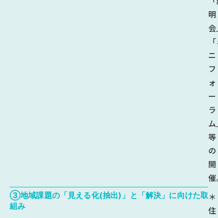
「
明
会
「
ニ
フ
ォ
ー
ラ
ム
等
の
開
催
③地域課題の「見える化(抽出)」と「解決」に向けた取
＊
組み
住