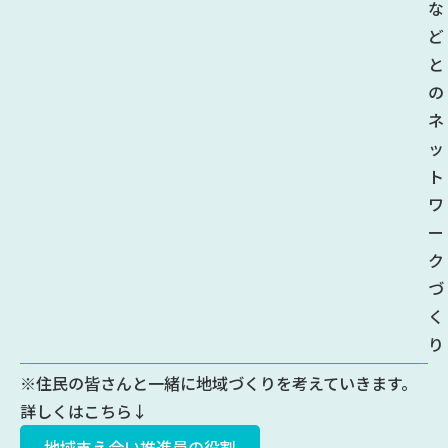
な
ど
と
の
ネ
ッ
ト
ワ
ー
ク
づ
く
り
※住民の皆さんと一緒に地域づくりを考えていきます。
詳しくはこちら↓
地域支え合い推進員の役割