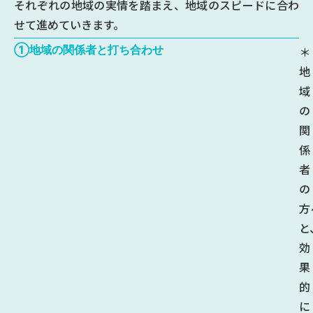
それぞれの地域の実情を踏まえ、地域のスピードに合わ
せて進めていきます。
①地域の関係者と打ち合わせ
＊
地
域
の
関
係
者
の
方
と
効
果
的
に