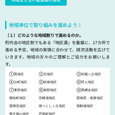
地域単位で取り組みを進めよう！
（１）どのような地域割りで進めるのか。
町内会の地区割でもある「地区連」を基盤に、17カ所で
進める予定。地域の実情に合わせて、順次活動を広げて
いきます。地域の方々のご理解とご協力をお願いしま
す。
①西地区
②北地区
③向陽ヶ丘地区
④台町地区
⑤鉄南地区
⑥呼人地区
⑦東部地区
⑧南部地区
⑨西網走地区
⑩桂町地区
⑪鱒浦地区
⑫南西・南東地区
⑬潮見地区
⑭つくしヶ丘地区
⑮駒場地区
⑯天都山地区
⑰新町地区