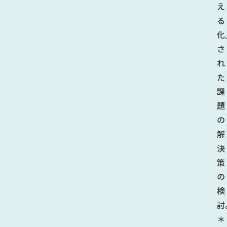
え
る
化
さ
れ
た
課
題
の
解
決
策
の
検
討
＊