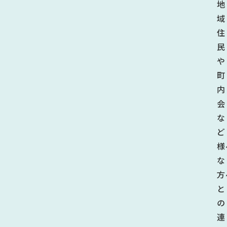
地
域
住
民
や
町
内
会
な
ど
様
な
方
と
の
連