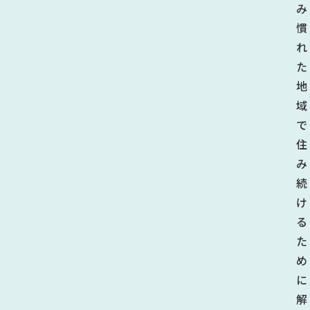
み
慣
れ
た
地
域
で
住
み
続
け
る
た
め
に
解