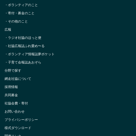
・
ボランティアのこと
・
寄付・募金のこと
・
その他のこと
広報
・
ラジオ社協のほっと便
・
社協広報誌ふれ愛め〜る
・
ボランティア情報誌夢ポケット
・
子育て会報誌あおぞら
分野で探す
網走社協について
採用情報
共同募金
社協会費・寄付
お問い合わせ
プライバシーポリシー
様式ダウンロード
関連リンク