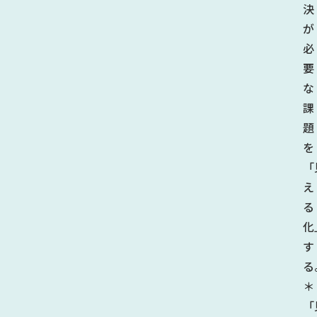
決
が
必
要
な
課
題
を
「
え
る
化
す
る
＊
「