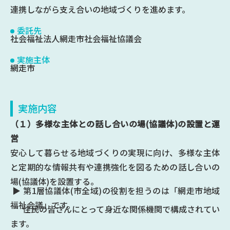
連携しながら支え合いの地域づくりを進めます。
委託先
社会福祉法人網走市社会福祉協議会
実施主体
網走市
実施内容
（１）多様な主体との話し合いの場(協議体)の設置と運
営
安心して暮らせる地域づくりの実現に向け、多様な主体
と定期的な情報共有や連携強化を図るための話し合いの
場(協議体)を設置する。
▶︎ 第1層協議体(市全域)の役割を担うのは「網走市地域
福祉会議」です。
住民の皆さんにとって身近な関係機関で構成されてい
ます。