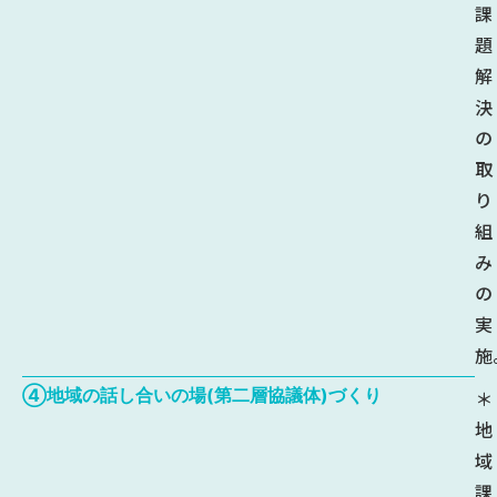
課
題
解
決
の
取
り
組
み
の
実
施
④地域の話し合いの場(第二層協議体)づくり
＊
地
域
課