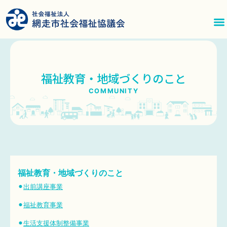
内
容
を
ス
キ
福祉教育・地域づくりのこと
ッ
COMMUNITY
プ
福祉教育・地域づくりのこと
⚫︎
出前講座事業
⚫︎
福祉教育事業
⚫︎
生活支援体制整備事業