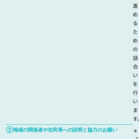
進
め
る
た
め
の
話
合
い
を
行
い
ま
す
②地域の関係者や住民等への説明と協力のお願い
＊