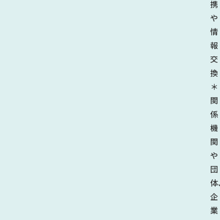
携
や
情
報
交
換
＊
関
係
機
関
や
団
体
企
業