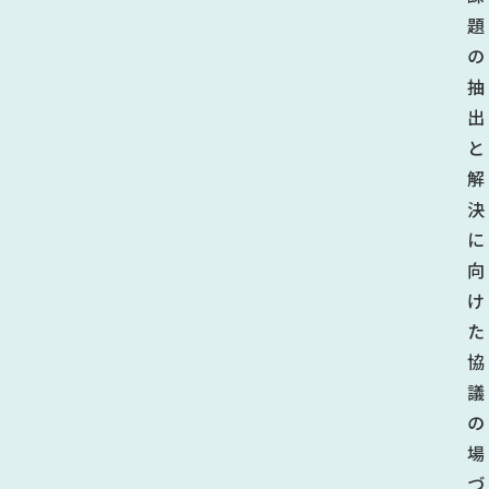
題
の
抽
出
と
解
決
に
向
け
た
協
議
の
場
づ