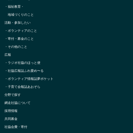
・
福祉教育・
地域づくりのこと
活動・参加したい
・
ボランティアのこと
・
寄付・募金のこと
・
その他のこと
広報
・
ラジオ社協のほっと便
・
社協広報誌ふれ愛め〜る
・
ボランティア情報誌夢ポケット
・
子育て会報誌あおぞら
分野で探す
網走社協について
採用情報
共同募金
社協会費・寄付