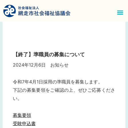
内
容
を
メ
ス
ニ
キ
ッ
ュ
プ
【終了】準職員の募集について
ー
2024年12月6日
お知らせ
令和7年4月1日採用の準職員を募集します。
下記の募集要領をご確認の上、ぜひご応募くださ
い。
募集要領
受験申込書