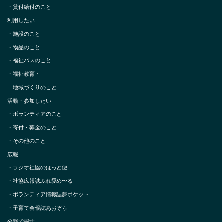
・
貸付給付のこと
利用したい
・
施設のこと
・
物品のこと
・
福祉バスのこと
・
福祉教育・
地域づくりのこと
活動・参加したい
・
ボランティアのこと
・
寄付・募金のこと
・
その他のこと
広報
・
ラジオ社協のほっと便
・
社協広報誌ふれ愛め〜る
・
ボランティア情報誌夢ポケット
・
子育て会報誌あおぞら
分野で探す