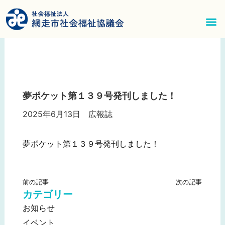
内
容
を
メ
ス
ニ
キ
ッ
ュ
プ
夢ポケット第１３９号発刊しました！
ー
2025年6月13日
広報誌
夢ポケット第１３９号発刊しました！
前の記事
次の記事
カテゴリー
お知らせ
イベント